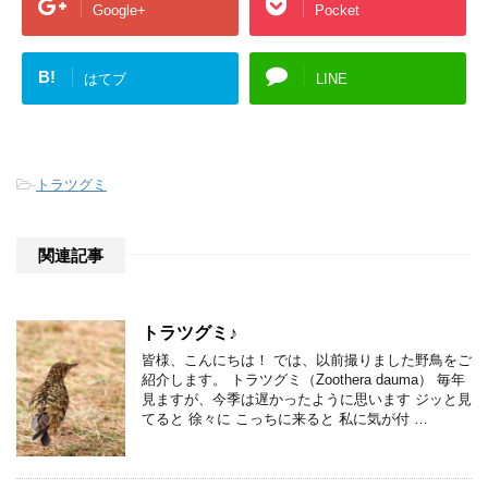
Google+
Pocket
B!
はてブ
LINE
-
トラツグミ
関連記事
トラツグミ♪
皆様、こんにちは！ では、以前撮りました野鳥をご
紹介します。 トラツグミ（Zoothera dauma） 毎年
見ますが、今季は遅かったように思います ジッと見
てると 徐々に こっちに来ると 私に気が付 …