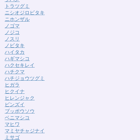
トラツグミ
ニシオジロビタキ
ニホンザル
ノゴマ
ノジコ
ノスリ
ノビタキ
ハイタカ
ハギマシコ
ハクセキレイ
ハチクマ
ハチジョウツグミ
ヒガラ
ヒクイナ
ヒレンジャク
ビンズイ
ブッポウソウ
ベニマシコ
マヒワ
マミヤチャジナイ
ミサゴ