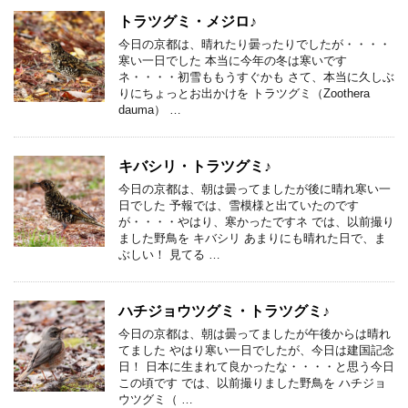
トラツグミ・メジロ♪
今日の京都は、晴れたり曇ったりでしたが・・・・
寒い一日でした 本当に今年の冬は寒いです
ネ・・・・初雪ももうすぐかも さて、本当に久しぶ
りにちょっとお出かけを トラツグミ（Zoothera
dauma） …
キバシリ・トラツグミ♪
今日の京都は、朝は曇ってましたが後に晴れ寒い一
日でした 予報では、雪模様と出ていたのです
が・・・・やはり、寒かったですネ では、以前撮り
ました野鳥を キバシリ あまりにも晴れた日で、ま
ぶしい！ 見てる …
ハチジョウツグミ・トラツグミ♪
今日の京都は、朝は曇ってましたが午後からは晴れ
てました やはり寒い一日でしたが、今日は建国記念
日！ 日本に生まれて良かったな・・・・と思う今日
この頃です では、以前撮りました野鳥を ハチジョ
ウツグミ（ …