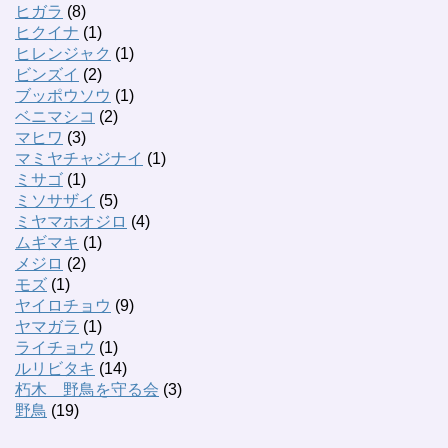
ヒガラ
(8)
ヒクイナ
(1)
ヒレンジャク
(1)
ビンズイ
(2)
ブッポウソウ
(1)
ベニマシコ
(2)
マヒワ
(3)
マミヤチャジナイ
(1)
ミサゴ
(1)
ミソサザイ
(5)
ミヤマホオジロ
(4)
ムギマキ
(1)
メジロ
(2)
モズ
(1)
ヤイロチョウ
(9)
ヤマガラ
(1)
ライチョウ
(1)
ルリビタキ
(14)
朽木 野鳥を守る会
(3)
野鳥
(19)