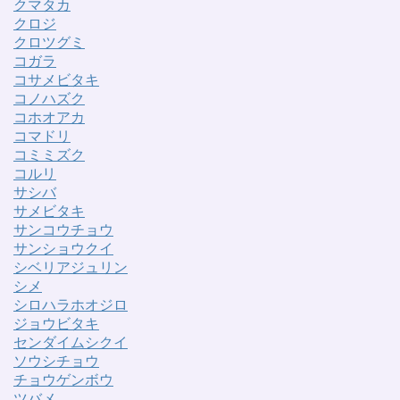
クマタカ
クロジ
クロツグミ
コガラ
コサメビタキ
コノハズク
コホオアカ
コマドリ
コミミズク
コルリ
サシバ
サメビタキ
サンコウチョウ
サンショウクイ
シベリアジュリン
シメ
シロハラホオジロ
ジョウビタキ
センダイムシクイ
ソウシチョウ
チョウゲンボウ
ツバメ