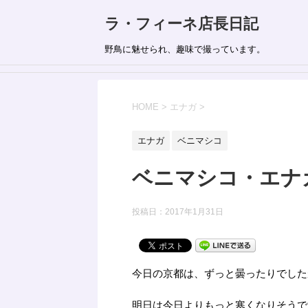
ラ・フィーネ店長日記
野鳥に魅せられ、趣味で撮っています。
HOME
>
エナガ
>
エナガ
ベニマシコ
ベニマシコ・エナ
投稿日：
2017年1月31日
今日の京都は、ずっと曇ったりでした
明日は今日よりもっと寒くなりそうで