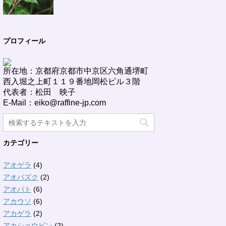
プロフィール
所在地：京都府京都市中京区六角通堺町
西入堀之上町１１９番地岡松ビル３階
代表者：松田 映子
E-Mail：eiko@raffine-jp.com
カテゴリー
アオゲラ
(4)
アオバズク
(2)
アオバト
(6)
アカウソ
(6)
アカゲラ
(2)
アカショウビン
(2)