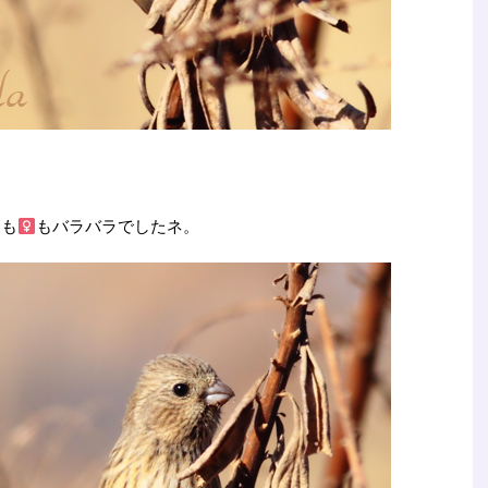
も
もバラバラでしたネ。