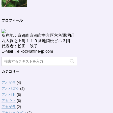
プロフィール
所在地：京都府京都市中京区六角通堺町
西入堀之上町１１９番地岡松ビル３階
代表者：松田 映子
E-Mail：eiko@raffine-jp.com
カテゴリー
アオゲラ
(4)
アオバズク
(2)
アオバト
(6)
アカウソ
(6)
アカゲラ
(2)
アカショウビン
(2)