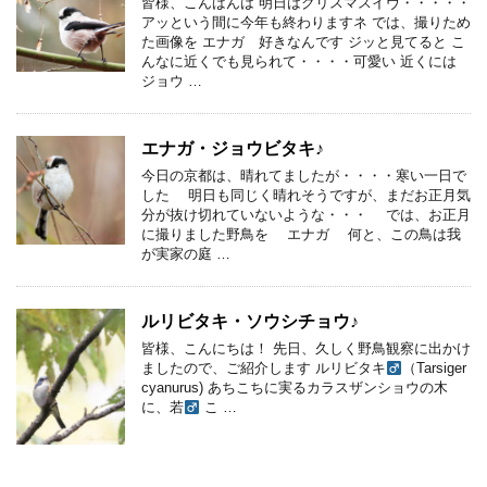
皆様、こんばんは 明日はクリスマスイヴ・・・・・
アッという間に今年も終わりますネ では、撮りため
た画像を エナガ 好きなんです ジッと見てると こ
んなに近くでも見られて・・・・可愛い 近くには
ジョウ …
エナガ・ジョウビタキ♪
今日の京都は、晴れてましたが・・・・寒い一日で
した 明日も同じく晴れそうですが、まだお正月気
分が抜け切れていないような・・・ では、お正月
に撮りました野鳥を エナガ 何と、この鳥は我
が実家の庭 …
ルリビタキ・ソウシチョウ♪
皆様、こんにちは！ 先日、久しく野鳥観察に出かけ
ましたので、ご紹介します ルリビタキ
（Tarsiger
cyanurus) あちこちに実るカラスザンショウの木
に、若
こ …