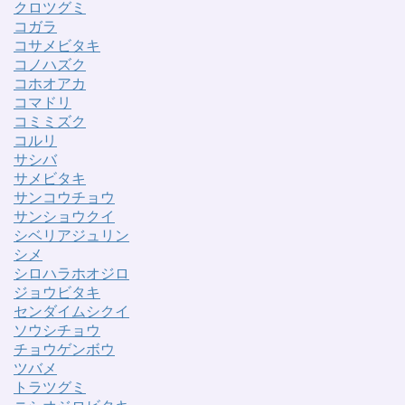
クロツグミ
コガラ
コサメビタキ
コノハズク
コホオアカ
コマドリ
コミミズク
コルリ
サシバ
サメビタキ
サンコウチョウ
サンショウクイ
シベリアジュリン
シメ
シロハラホオジロ
ジョウビタキ
センダイムシクイ
ソウシチョウ
チョウゲンボウ
ツバメ
トラツグミ