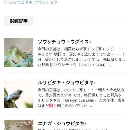
-
ジョウビタキ
,
ソウシチョウ
関連記事
ソウシチョウ・ウグイス♪
今日の京都は、相変わらず寒くって寒くって・・・
凍えます 明日は、更に冷え込むようですよ・・・十
分、暖かくして過ごしましょう では、先日撮りまし
た野鳥を ソウシチョウ（Leiothrix lutea） …
ルリビタキ・ジョウビタキ♪
今日の京都は、ホントに寒く・・・朝夕の冷え込み
で、目が覚めますネ では、昨日撮りました野鳥を
ルリビタキ若（Tarsiger cyanurus） この個体、去年
はまだ
と同じ色合いでした …
エナガ・ジョウビタキ♪