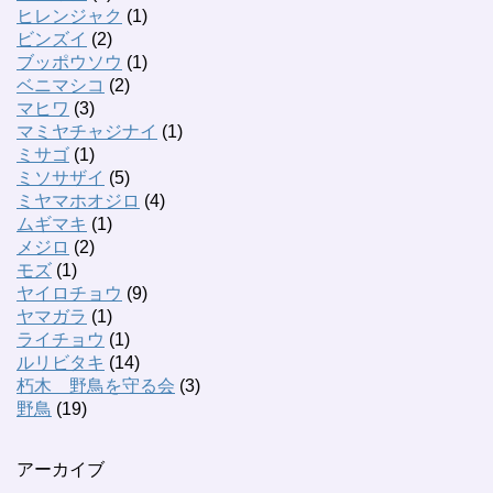
ヒレンジャク
(1)
ビンズイ
(2)
ブッポウソウ
(1)
ベニマシコ
(2)
マヒワ
(3)
マミヤチャジナイ
(1)
ミサゴ
(1)
ミソサザイ
(5)
ミヤマホオジロ
(4)
ムギマキ
(1)
メジロ
(2)
モズ
(1)
ヤイロチョウ
(9)
ヤマガラ
(1)
ライチョウ
(1)
ルリビタキ
(14)
朽木 野鳥を守る会
(3)
野鳥
(19)
アーカイブ