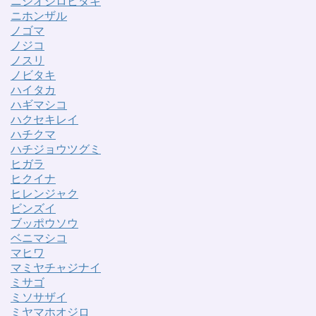
ニシオジロビタキ
ニホンザル
ノゴマ
ノジコ
ノスリ
ノビタキ
ハイタカ
ハギマシコ
ハクセキレイ
ハチクマ
ハチジョウツグミ
ヒガラ
ヒクイナ
ヒレンジャク
ビンズイ
ブッポウソウ
ベニマシコ
マヒワ
マミヤチャジナイ
ミサゴ
ミソサザイ
ミヤマホオジロ