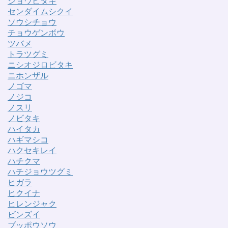
ジョウビタキ
センダイムシクイ
ソウシチョウ
チョウゲンボウ
ツバメ
トラツグミ
ニシオジロビタキ
ニホンザル
ノゴマ
ノジコ
ノスリ
ノビタキ
ハイタカ
ハギマシコ
ハクセキレイ
ハチクマ
ハチジョウツグミ
ヒガラ
ヒクイナ
ヒレンジャク
ビンズイ
ブッポウソウ