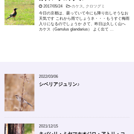
2017/05/24
-
カケス
,
クロツグミ
今日の京都は、曇っていて今にも降り出しそうなお
天気です これから雨でしょうネ・・・もうすぐ梅雨
入りになるのでしょうか さて、昨日は久しく山へ
カケス（Garrulus glandarius） よく出て …
2022/03/06
シベリアジュリン♪
2021/12/15
キバシリ・ミヤマホオジロ・アトリ・コ