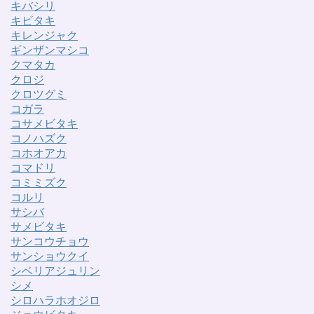
キバシリ
キビタキ
キレンジャク
ギンザンマシコ
クマタカ
クロジ
クロツグミ
コガラ
コサメビタキ
コノハズク
コホオアカ
コマドリ
コミミズク
コルリ
サシバ
サメビタキ
サンコウチョウ
サンショウクイ
シベリアジュリン
シメ
シロハラホオジロ