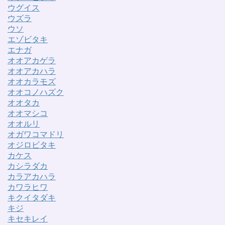
ウグイス
ウズラ
ウソ
エゾビタキ
エナガ
オオアカゲラ
オオアカハラ
オオカラモズ
オオコノハズク
オオタカ
オオマシコ
オオルリ
オガワコマドリ
オジロビタキ
カケス
カシラダカ
カラアカハラ
カワラヒワ
キクイタダキ
キジ
キセキレイ