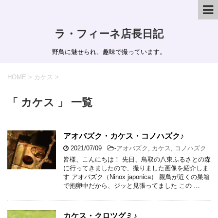
ラ・フィーネ店長日記
野鳥に魅せられ、趣味で撮っています。
HOME
>
カケス
>
「 カケス 」 一覧
アオバズク・カケス・コノハズク♪
2021/07/09
-
アオバズク
,
カケス
,
コノハズク
皆様、こんにちは！ 先日、鳥取の八東ふるさとの森
に行ってきましたので、撮りました画像を紹介しま
す アオバズク（Ninox japonica） 親鳥が近くの巣箱
で抱卵中だから、ジッと見張ってました この …
カケス・クロツグミ♪