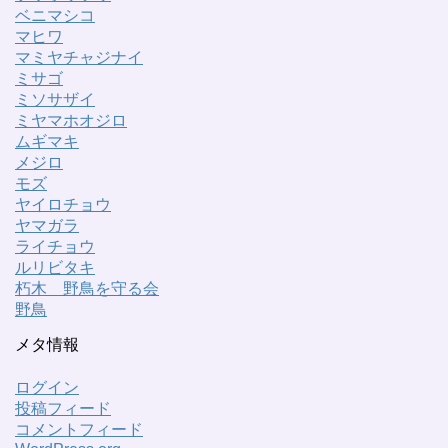
ベニマシコ
マヒワ
マミヤチャジナイ
ミサゴ
ミソサザイ
ミヤマホオジロ
ムギマキ
メジロ
モズ
ヤイロチョウ
ヤマガラ
ライチョウ
ルリビタキ
朽木 野鳥を守る会
野鳥
メタ情報
ログイン
投稿フィード
コメントフィード