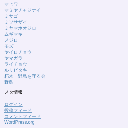
マヒワ
マミヤチャジナイ
ミサゴ
ミソサザイ
ミヤマホオジロ
ムギマキ
メジロ
モズ
ヤイロチョウ
ヤマガラ
ライチョウ
ルリビタキ
朽木 野鳥を守る会
野鳥
メタ情報
ログイン
投稿フィード
コメントフィード
WordPress.org