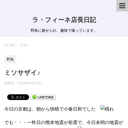
ラ・フィーネ店長日記
野鳥に魅せられ、趣味で撮っています。
HOME
>
野鳥
>
野鳥
ミソサザイ♪
投稿日：
2016年4月16日
今日の京都は、朝から快晴で小春日和でした
でも・・・一昨日の熊本地震が前震で、今日未明の地震が