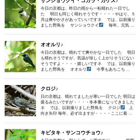
サンショウクイ・コガラ・カケス♪
今日の京都は、昨日の雨から一転晴れた一日でし
た 明日も同じく晴れそうです・・・・やはり、５
月は爽やかさがあっていいですネ では、以前撮り
ました野鳥を サンショウクイ
毎年、元気 …
オオルリ♪
今日の京都は、晴れてて爽やかな一日でした 明日
も晴れそうですが、気温が珍しく上がりそうにない
そうですよ・・・・嬉しいですネ では、以前撮り
ました野鳥を オオルリ
今季もあちこち …
クロジ♪
日の京都は、晴れてましたが寒い一日でした 明日は
曇るみたいですが・・・・冬本番になってきました
ネ では、以前撮りました野鳥を クロジ
上
向き矢印 毎年、必ず出ますが・・・・ここに着 …
キビタキ・サンコウチョウ♪