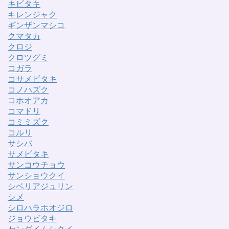
キビタキ
キレンジャク
ギンザンマシコ
クマタカ
クロジ
クロツグミ
コガラ
コサメビタキ
コノハズク
コホオアカ
コマドリ
コミミズク
コルリ
サシバ
サメビタキ
サンコウチョウ
サンショウクイ
シベリアジュリン
シメ
シロハラホオジロ
ジョウビタキ