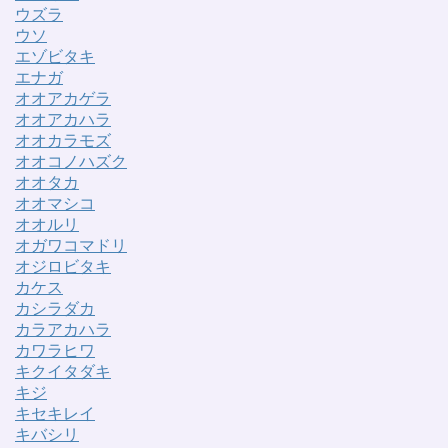
ウズラ
ウソ
エゾビタキ
エナガ
オオアカゲラ
オオアカハラ
オオカラモズ
オオコノハズク
オオタカ
オオマシコ
オオルリ
オガワコマドリ
オジロビタキ
カケス
カシラダカ
カラアカハラ
カワラヒワ
キクイタダキ
キジ
キセキレイ
キバシリ