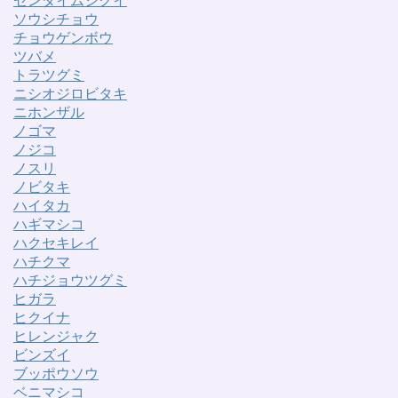
センダイムシクイ
ソウシチョウ
チョウゲンボウ
ツバメ
トラツグミ
ニシオジロビタキ
ニホンザル
ノゴマ
ノジコ
ノスリ
ノビタキ
ハイタカ
ハギマシコ
ハクセキレイ
ハチクマ
ハチジョウツグミ
ヒガラ
ヒクイナ
ヒレンジャク
ビンズイ
ブッポウソウ
ベニマシコ