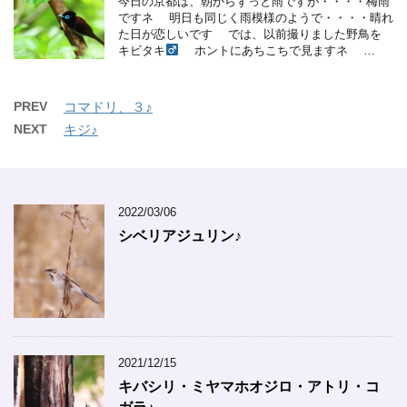
今日の京都は、朝からずっと雨ですが・・・・梅雨
ですネ 明日も同じく雨模様のようで・・・・晴れ
た日が恋しいです では、以前撮りました野鳥を
キビタキ
ホントにあちこちで見ますネ …
PREV
コマドリ、３♪
NEXT
キジ♪
2022/03/06
シベリアジュリン♪
2021/12/15
キバシリ・ミヤマホオジロ・アトリ・コ