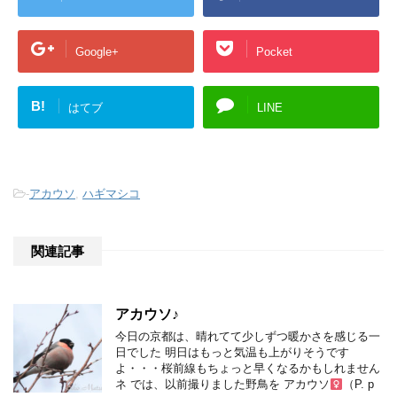
Google+
Pocket
B!
はてブ
LINE
-
アカウソ
,
ハギマシコ
関連記事
アカウソ♪
今日の京都は、晴れてて少しずつ暖かさを感じる一
日でした 明日はもっと気温も上がりそうです
よ・・・桜前線もちょっと早くなるかもしれません
ネ では、以前撮りました野鳥を アカウソ
（P. p