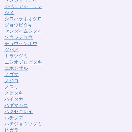
サンショウクイ
シベリアジュリン
シメ
シロハラホオジロ
ジョウビタキ
センダイムシクイ
ソウシチョウ
チョウゲンボウ
ツバメ
トラツグミ
ニシオジロビタキ
ニホンザル
ノゴマ
ノジコ
ノスリ
ノビタキ
ハイタカ
ハギマシコ
ハクセキレイ
ハチクマ
ハチジョウツグミ
ヒガラ