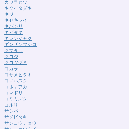
カワラヒワ
キクイタダキ
キジ
キセキレイ
キバシリ
キビタキ
キレンジャク
ギンザンマシコ
クマタカ
クロジ
クロツグミ
コガラ
コサメビタキ
コノハズク
コホオアカ
コマドリ
コミミズク
コルリ
サシバ
サメビタキ
サンコウチョウ