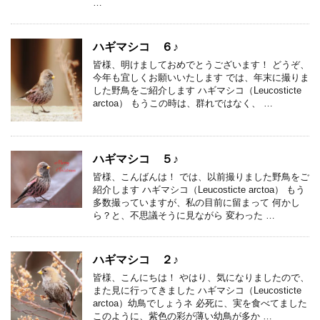
…
ハギマシコ ６♪
皆様、明けましておめでとうございます！ どうぞ、
今年も宜しくお願いいたします では、年末に撮りま
した野鳥をご紹介します ハギマシコ（Leucosticte
arctoa） もうこの時は、群れではなく、 …
ハギマシコ ５♪
皆様、こんばんは！ では、以前撮りました野鳥をご
紹介します ハギマシコ（Leucosticte arctoa） もう
多数撮っていますが、私の目前に留まって 何かし
ら？と、不思議そうに見ながら 変わった …
ハギマシコ ２♪
皆様、こんにちは！ やはり、気になりましたので、
また見に行ってきました ハギマシコ（Leucosticte
arctoa）幼鳥でしょうネ 必死に、実を食べてました
このように、紫色の彩が薄い幼鳥が多か …