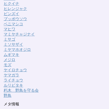
ヒクイナ
ヒレンジャク
ビンズイ
ブッポウソウ
ベニマシコ
マヒワ
マミヤチャジナイ
ミサゴ
ミソサザイ
ミヤマホオジロ
ムギマキ
メジロ
モズ
ヤイロチョウ
ヤマガラ
ライチョウ
ルリビタキ
朽木 野鳥を守る会
野鳥
メタ情報