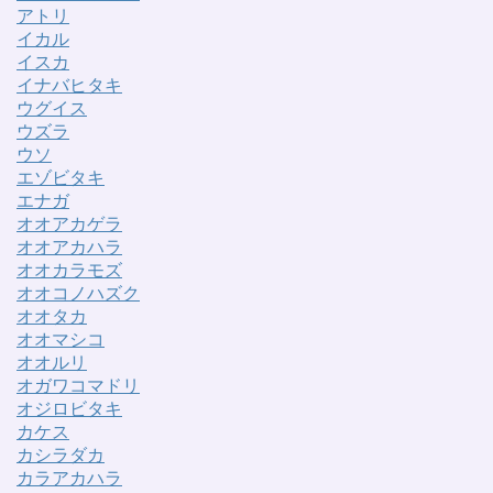
アトリ
イカル
イスカ
イナバヒタキ
ウグイス
ウズラ
ウソ
エゾビタキ
エナガ
オオアカゲラ
オオアカハラ
オオカラモズ
オオコノハズク
オオタカ
オオマシコ
オオルリ
オガワコマドリ
オジロビタキ
カケス
カシラダカ
カラアカハラ