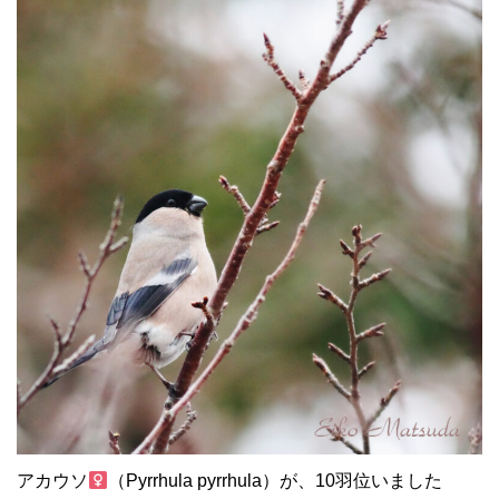
アカウソ
（Pyrrhula pyrrhula）が、10羽位いました