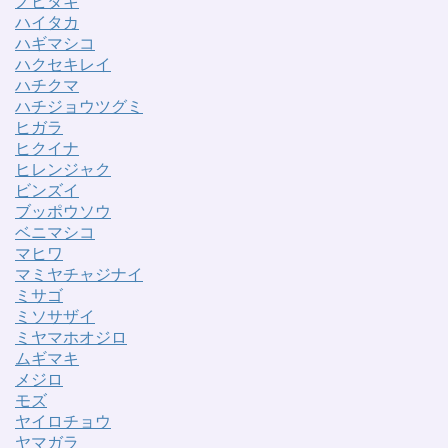
ノビタキ
ハイタカ
ハギマシコ
ハクセキレイ
ハチクマ
ハチジョウツグミ
ヒガラ
ヒクイナ
ヒレンジャク
ビンズイ
ブッポウソウ
ベニマシコ
マヒワ
マミヤチャジナイ
ミサゴ
ミソサザイ
ミヤマホオジロ
ムギマキ
メジロ
モズ
ヤイロチョウ
ヤマガラ