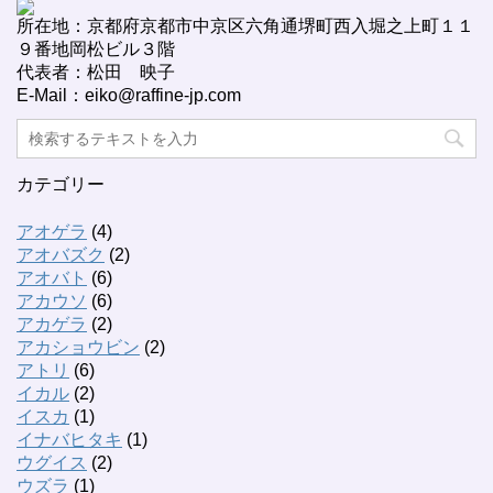
所在地：京都府京都市中京区六角通堺町西入堀之上町１１
９番地岡松ビル３階
代表者：松田 映子
E-Mail：eiko@raffine-jp.com
カテゴリー
アオゲラ
(4)
アオバズク
(2)
アオバト
(6)
アカウソ
(6)
アカゲラ
(2)
アカショウビン
(2)
アトリ
(6)
イカル
(2)
イスカ
(1)
イナバヒタキ
(1)
ウグイス
(2)
ウズラ
(1)