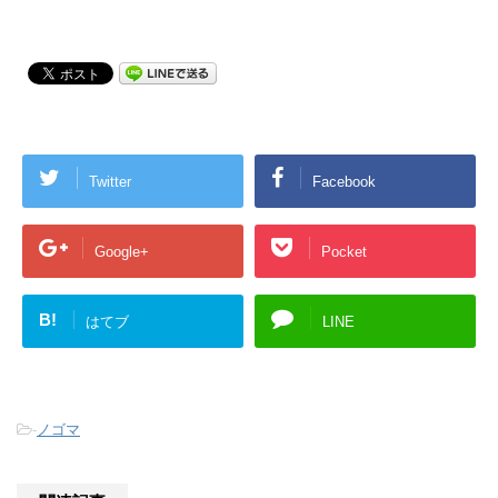
Twitter
Facebook
Google+
Pocket
B!
はてブ
LINE
-
ノゴマ