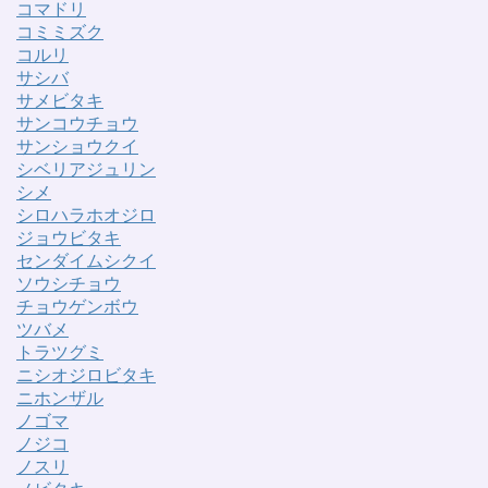
コマドリ
コミミズク
コルリ
サシバ
サメビタキ
サンコウチョウ
サンショウクイ
シベリアジュリン
シメ
シロハラホオジロ
ジョウビタキ
センダイムシクイ
ソウシチョウ
チョウゲンボウ
ツバメ
トラツグミ
ニシオジロビタキ
ニホンザル
ノゴマ
ノジコ
ノスリ