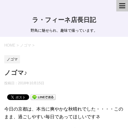
ラ・フィーネ店長日記
野鳥に魅せられ、趣味で撮っています。
HOME
>
ノゴマ
>
ノゴマ
ノゴマ♪
投稿日：
2018年10月15日
今日の京都は、本当に爽やかな秋晴れでした・・・・この
まま、過ごしやすい毎日であってほしいですネ