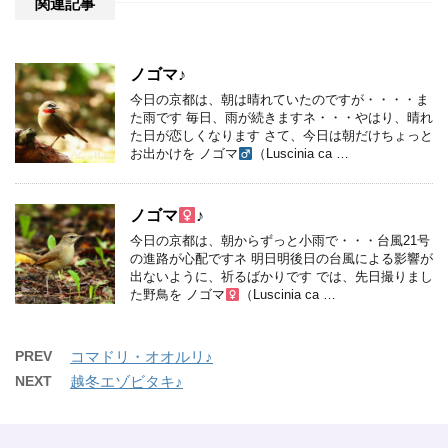
関連記事
ノゴマ♪
今日の京都は、朝は晴れていたのですが・・・・ま
た雨です 毎日、雨が続きますネ・・・やはり、晴れ
た日が恋しくなります さて、今日は朝だけちょっと
お出かけを ノゴマ
（Luscinia ca …
ノゴマ
♪
今日の京都は、朝からずっと小雨で・・・台風21号
の進路が心配ですネ 明日明後日の台風による影響が
出ないように、祈るばかりです では、先日撮りまし
た野鳥を ノゴマ
（Luscinia ca …
PREV
コマドリ・オオルリ♪
NEXT
越冬エゾビタキ♪