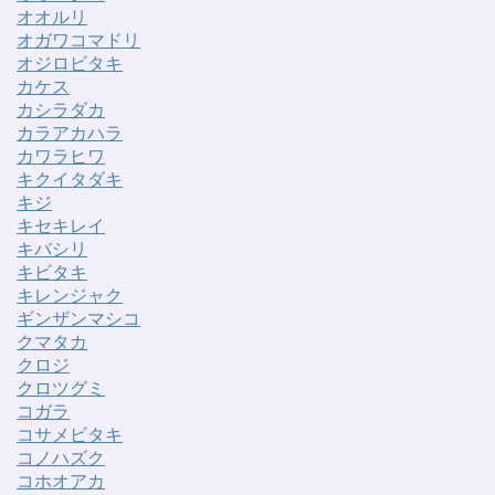
オオルリ
オガワコマドリ
オジロビタキ
カケス
カシラダカ
カラアカハラ
カワラヒワ
キクイタダキ
キジ
キセキレイ
キバシリ
キビタキ
キレンジャク
ギンザンマシコ
クマタカ
クロジ
クロツグミ
コガラ
コサメビタキ
コノハズク
コホオアカ