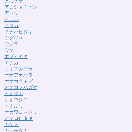
アカゲラ
アカショウビン
アトリ
イカル
イスカ
イナバヒタキ
ウグイス
ウズラ
ウソ
エゾビタキ
エナガ
オオアカゲラ
オオアカハラ
オオカラモズ
オオコノハズク
オオタカ
オオマシコ
オオルリ
オガワコマドリ
オジロビタキ
カケス
カシラダカ