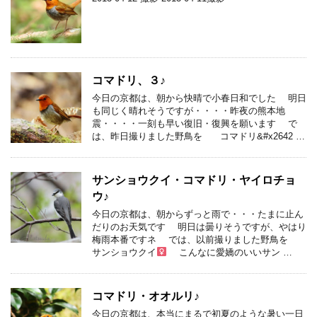
コマドリ、３♪
今日の京都は、朝から快晴で小春日和でした 明日
も同じく晴れそうですが・・・・昨夜の熊本地
震・・・・一刻も早い復旧・復興を願います で
は、昨日撮りました野鳥を コマドリ&#x2642 …
サンショウクイ・コマドリ・ヤイロチョ
ウ♪
今日の京都は、朝からずっと雨で・・・たまに止ん
だりのお天気です 明日は曇りそうですが、やはり
梅雨本番ですネ では、以前撮りました野鳥を
サンショウクイ
こんなに愛嬌のいいサン …
コマドリ・オオルリ♪
今日の京都は、本当にまるで初夏のような暑い一日