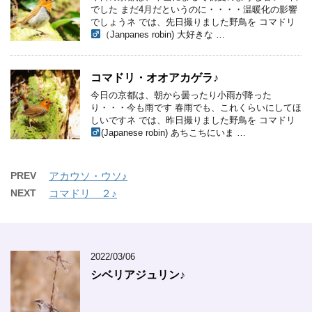
でした まだ4月だというのに・・・・温暖化の影響
でしょうネ では、先日撮りました野鳥を コマドリ
（Janpanes robin) 大好きな …
コマドリ・オオアカゲラ♪
今日の京都は、朝から曇ったり小雨が降った
り・・・今も雨です 春雨でも、これくらいにしてほ
しいですネ では、昨日撮りました野鳥を コマドリ
(Japanese robin) あちこちにいま …
PREV
アカウソ・ウソ♪
NEXT
コマドリ ２♪
2022/03/06
シベリアジュリン♪