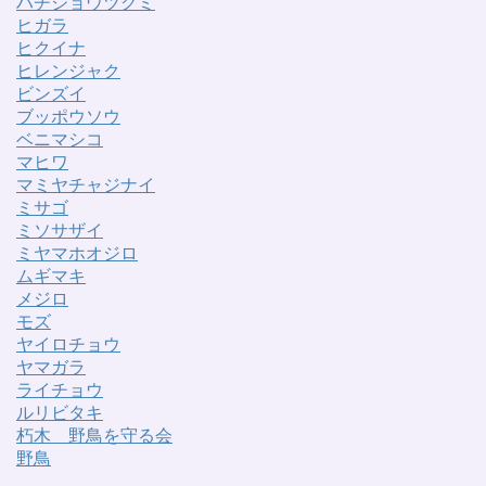
ハチジョウツグミ
ヒガラ
ヒクイナ
ヒレンジャク
ビンズイ
ブッポウソウ
ベニマシコ
マヒワ
マミヤチャジナイ
ミサゴ
ミソサザイ
ミヤマホオジロ
ムギマキ
メジロ
モズ
ヤイロチョウ
ヤマガラ
ライチョウ
ルリビタキ
朽木 野鳥を守る会
野鳥