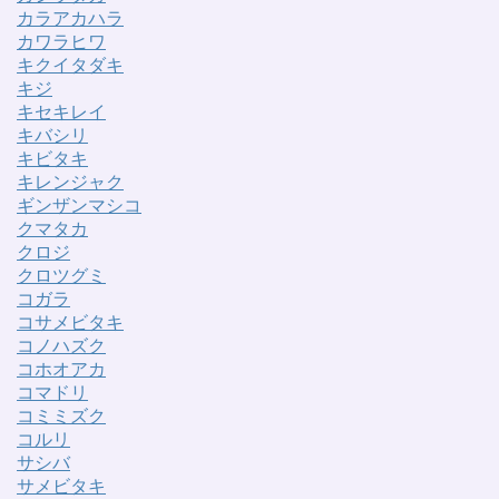
カラアカハラ
カワラヒワ
キクイタダキ
キジ
キセキレイ
キバシリ
キビタキ
キレンジャク
ギンザンマシコ
クマタカ
クロジ
クロツグミ
コガラ
コサメビタキ
コノハズク
コホオアカ
コマドリ
コミミズク
コルリ
サシバ
サメビタキ