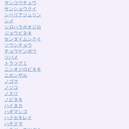
サンコウチョウ
サンショウクイ
シベリアジュリン
シメ
シロハラホオジロ
ジョウビタキ
センダイムシクイ
ソウシチョウ
チョウゲンボウ
ツバメ
トラツグミ
ニシオジロビタキ
ニホンザル
ノゴマ
ノジコ
ノスリ
ノビタキ
ハイタカ
ハギマシコ
ハクセキレイ
ハチクマ